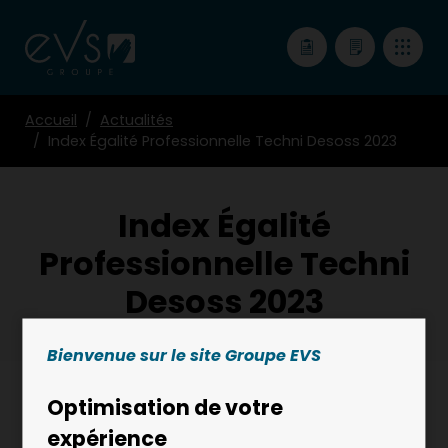
Accueil
Actualités
Index Égalité Professionnelle Techni Desoss 2023
Index Égalité
Professionnelle Techni
Desoss 2023
Bienvenue sur le site Groupe EVS
Optimisation de votre
23 FÉVRIER 2024
expérience