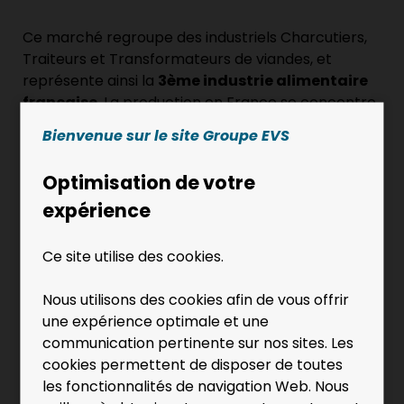
Ce marché regroupe des industriels Charcutiers,
Traiteurs et Transformateurs de viandes, et
représente ainsi la
3ème industrie alimentaire
française.
La production en France se concentre
sur 3 régions : la Bretagne, les Pays de Loire et
Bienvenue sur le site Groupe EVS
Rhône Alpes.
Optimisation de votre
La
proximité
avec les bassins de production
expérience
permet au Groupe EVS de mettre en place de
nombreux partenariats avec les professionnels
sur ces marchés.
Ce site utilise des cookies.
Le Groupe EVS dispose d’une
équipe de
Nous utilisons des cookies afin de vous offrir
professionnels spécifiquement issus de la
une expérience optimale et une
filière
, charcutiers de métier, et qui sont
communication pertinente sur nos sites. Les
régulièrement
formés aux nouvelles
cookies permettent de disposer de toutes
technique
pour répondre au mieux aux évolutions
les fonctionnalités de navigation Web. Nous