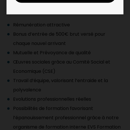
Pourquoi nous rejoindre : Les avantages
Rémunération attractive
Bonus d’entrée de 500€ brut versé pour
chaque nouvel arrivant
Mutuelle et Prévoyance de qualité
Œuvres sociales grâce au Comité Social et
Economique (CSE)
Travail d’équipe, valorisant l’entraide et la
polyvalence
Evolutions professionnelles réelles
Possibilités de formation favorisant
l’épanouissement professionnel grâce à notre
organisme de formation interne EVS Formation