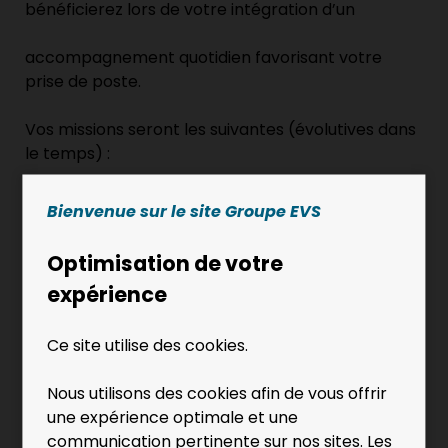
bénéficierez lors de votre intégration d’un
accompagnement quotidien favorisant votre
prise de poste.
Vos missions seront les suivantes (évolutives dans
le temps) :
Réaliser des opérations de 2ème
Bienvenue sur le site Groupe EVS
transformation des viandes : Désossage,
Optimisation de votre
Parage, Machine à éplucher…
expérience
Effectuer des opérations simples de
manutention.
Ce site utilise des cookies.
Appliquer l’organisation du travail, mode
Nous utilisons des cookies afin de vous offrir
opératoire, qualité, hygiène et sécurité du
une expérience optimale et une
produit, pour les opérations de découpe
communication pertinente sur nos sites. Les