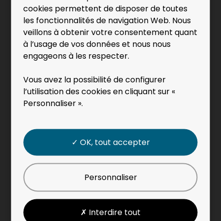
confiées.
cookies permettent de disposer de toutes
les fonctionnalités de navigation Web. Nous
Respecter les consignes liées à la gestion des
veillons à obtenir votre consentement quant
co-produits, sous-produits et déchets.
à l’usage de vos données et nous nous
Utiliser et maintenir les outils, les équipements
engageons à les respecter.
et le poste de travail dans un état et une
Vous avez la possibilité de configurer
efficacité compatibles avec les tâches
l’utilisation des cookies en cliquant sur «
confiées, la qualité attendue et la sécurité.
Personnaliser ».
Remonter toutes les informations nécessaires
(produit, hygiène, sécurité, qualité,
✓ OK, tout accepter
environnement) à votre responsable de
chantier.
Personnaliser
Nous proposons très régulièrement à nos
collaborateurs de nombreuses formations et des
✗ Interdire tout
évolutions de carrières vers des fonctions variées.