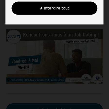
Vendredi 6 mai de 9h à 12h
✗ Interdire tout
Pôle Emploi
2 boulevard Simone Veil
22100 Dinan