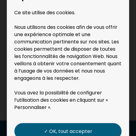
La Note globale de l’Index Egalité Professionnelle
Ce site utilise des cookies.
calculée pour Evs Decoupe pour 2025 est de
65/100.
Nous utilisons des cookies afin de vous offrir
une expérience optimale et une
communication pertinente sur nos sites. Les
cookies permettent de disposer de toutes
les fonctionnalités de navigation Web. Nous
Article précédent
veillons à obtenir votre consentement quant
à l’usage de vos données et nous nous
engageons à les respecter.
Article suivant
Vous avez la possibilité de configurer
l’utilisation des cookies en cliquant sur «
Retour aux actualités
Personnaliser ».
✓ OK, tout accepter