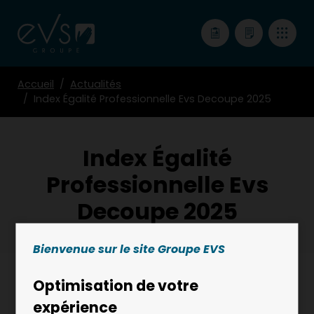
Accueil
Actualités
Index Égalité Professionnelle Evs Decoupe 2025
Index Égalité
Professionnelle Evs
Decoupe 2025
Bienvenue sur le site Groupe EVS
Optimisation de votre
27 FÉVRIER 2026
expérience